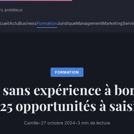
rs ambitieux
cueil
Actu
Business
Formation
Juridique
Management
Marketing
Servi
FORMATION
sans expérience à bo
25 opportunités à sais
Camille
•
27 octobre 2024
•
3 min de lecture