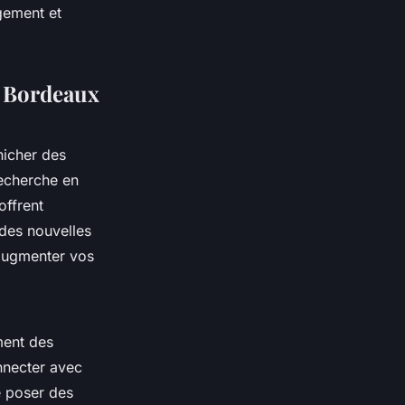
gement et
à Bordeaux
nicher des
recherche en
offrent
 des nouvelles
 augmenter vos
ment des
nnecter avec
e poser des