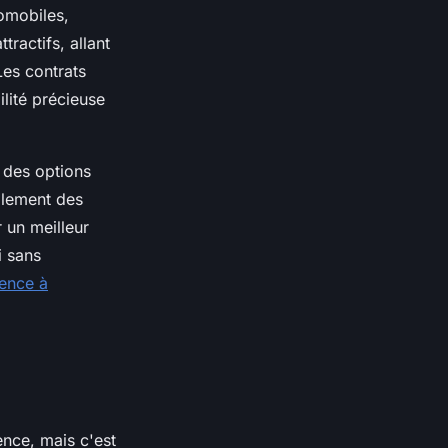
omobiles,
tractifs, allant
Les contrats
ilité précieuse
 des options
alement des
 un meilleur
i sans
ence à
ence, mais c'est