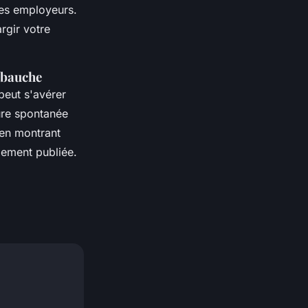
des employeurs.
rgir votre
mbauche
eut s'avérer
ture spontanée
en montrant
llement publiée.