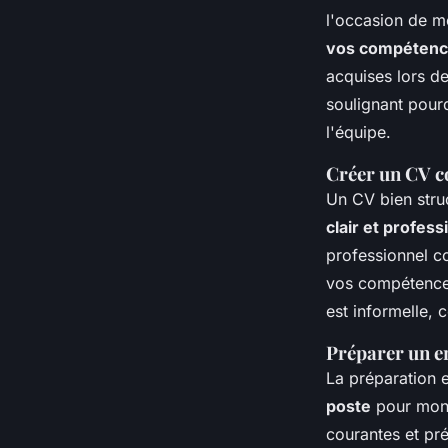
l'occasion de m
vos compétence
acquises lors de
soulignant pour
l'équipe.
Créer un CV c
Un CV bien struc
clair et profess
professionnel co
vos compétences
est informelle,
Préparer un e
La préparation e
poste
pour montr
courantes et pr