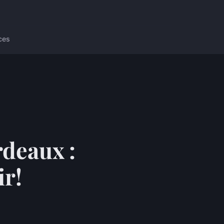
ces
rdeaux :
ir!