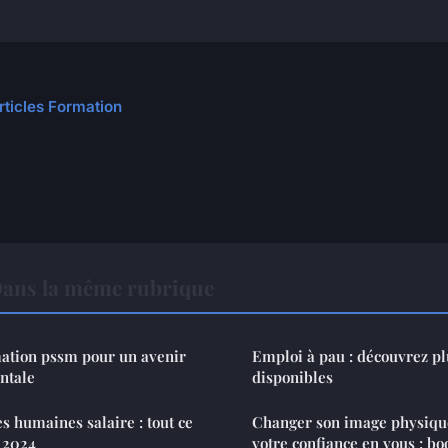
rticles Formation
ans la même rubrique
rmation pssm pour un avenir
Emploi à pau : découvrez pl
ntale
disponibles
s humaines salaire : tout ce
Changer son image physiqu
n 2024
votre confiance en vous : boo