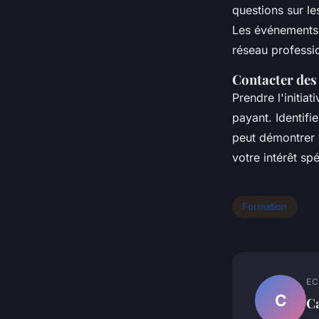
questions sur l
Les événements 
réseau professi
Contacter des
Prendre l'initia
payant. Identifi
peut démontrer 
votre intérêt sp
Formation
EC
C
C