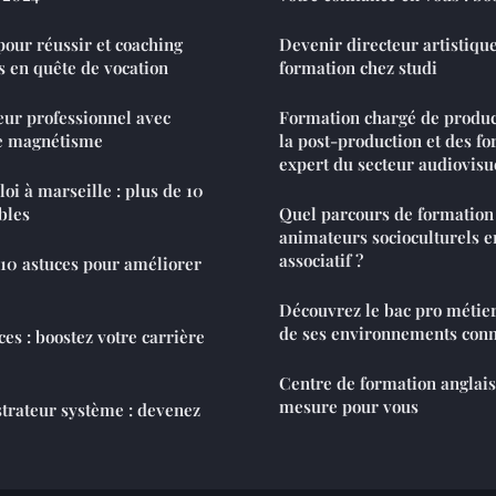
ur réussir et coaching
Devenir directeur artistique
s en quête de vocation
formation chez studi
ur professionnel avec
Formation chargé de produc
de magnétisme
la post-production et des fo
expert du secteur audiovisu
oi à marseille : plus de 10
bles
Quel parcours de formation
animateurs socioculturels en
associatif ?
 10 astuces pour améliorer
Découvrez le bac pro métiers
de ses environnements conn
es : boostez votre carrière
Centre de formation anglais 
mesure pour vous
trateur système : devenez