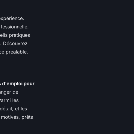
expérience.
fessionnelle.
eils pratiques
ce. Découvrez
ce préalable.
s d'emploi pour
anger de
Parmi les
tail, et les
s motivés, prêts