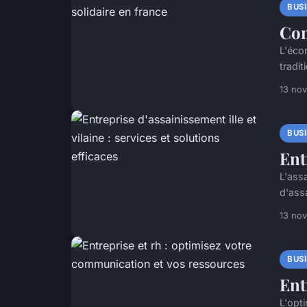
BUS
Com
L'éco
tradit
13 no
BUS
Ent
L'assa
d'ass
13 no
BUS
Ent
L'opt