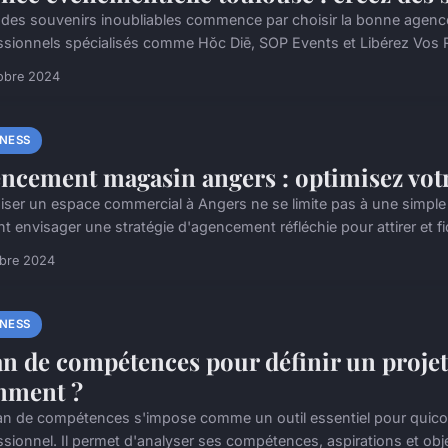
 des souvenirs inoubliables commence par choisir la bonne agenc
ssionnels spécialisés comme Hŏc Diē, SOP Events et Libérez Vos Rê
obre 2024
INESS
ncement magasin angers : optimisez vot
iser un espace commercial à Angers ne se limite pas à une simpl
t envisager une stratégie d'agencement réfléchie pour attirer et fidé
obre 2024
INESS
an de compétences pour définir un projet
mment ?
lan de compétences s'impose comme un outil essentiel pour quico
sionnel. Il permet d'analyser ses compétences, aspirations et objec