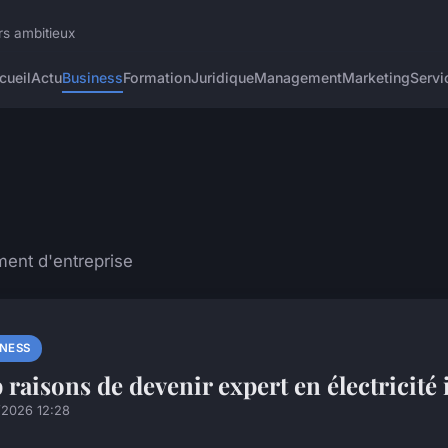
rs ambitieux
cueil
Actu
Business
Formation
Juridique
Management
Marketing
Servi
ment d'entreprise
INESS
 raisons de devenir expert en électricité 
/2026 12:28