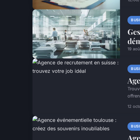
BUS
Ges
dém
19 aoû
BUS
Age
Trouv
offren
12 oct
BUS
Age