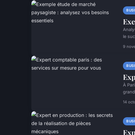
BUS
Exe
Analy
le suc
9 nov
BUS
Exp
À Par
grand
14 oct
BUS
Exp