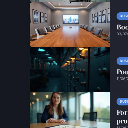
BUS
Boo
03/07
BUS
Pou
11/06/
BUS
For
pro
12/06