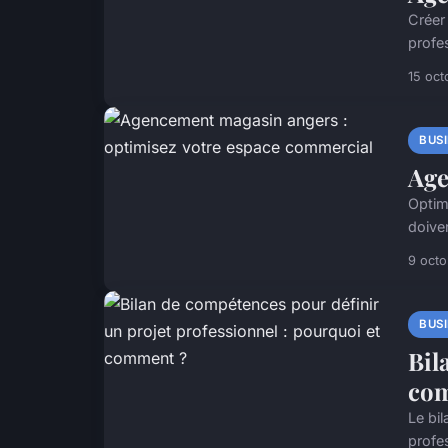
Créer
profe
15 oct
BUS
Age
Optim
doiven
9 oct
BUS
Bil
co
Le bi
profes