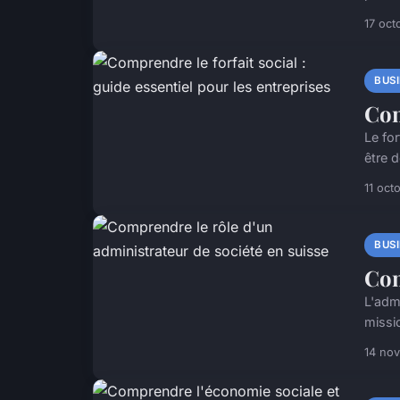
17 oct
BUS
Com
Le for
être 
11 oct
BUS
Com
L'adm
missio
14 no