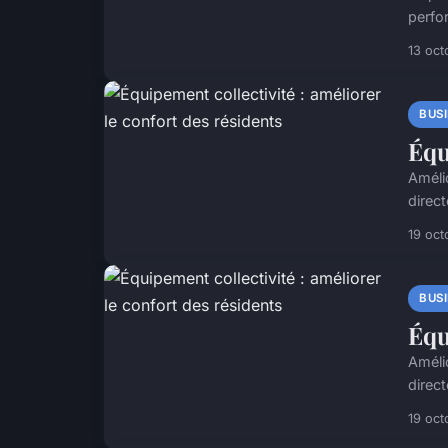
perfo
13 oct
BUS
Équ
Améli
direc
19 oct
BUS
Équ
Améli
direc
19 oct