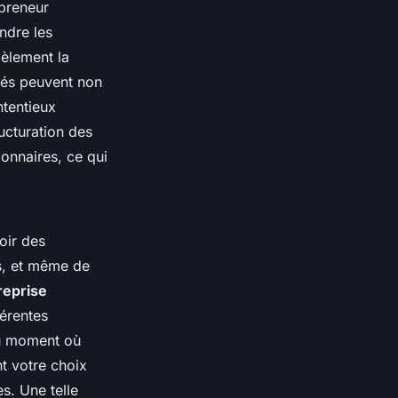
epreneur
indre les
dèlement la
igés peuvent non
ntentieux
ucturation des
ionnaires, ce qui
oir des
es, et même de
reprise
férentes
 du moment où
nt votre choix
s. Une telle