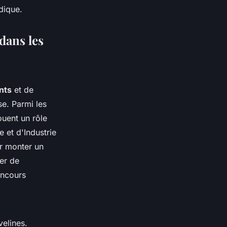
dique.
dans les
nts
et de
se. Parmi les
ouent un rôle
 et d'Industrie
r monter un
er de
oncours
elines.