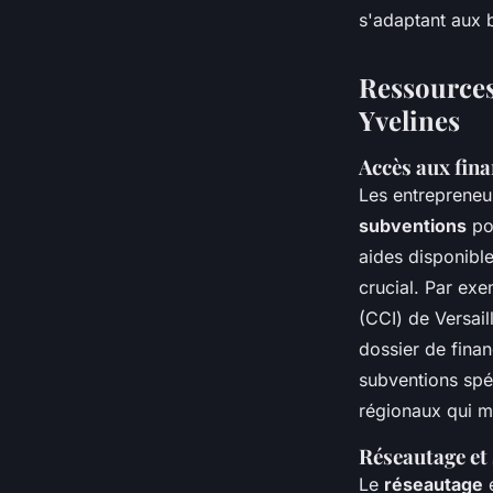
s'adaptant aux b
Ressources
Yvelines
Accès aux fin
Les entrepreneu
subventions
pou
aides disponible
crucial. Par ex
(CCI) de Versai
dossier de fina
subventions spé
régionaux qui mo
Réseautage et
Le
réseautage
e