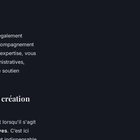
 également
accompagnement
expertise, vous
istratives,
e soutien
 création
lorsqu'il s'agit
ves
. C’est ici
t indispensable.