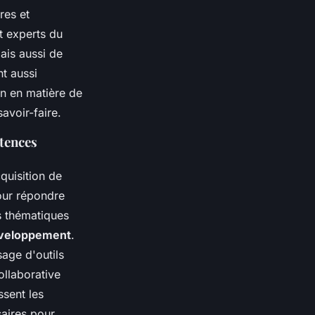
res et
t experts du
ais aussi de
t aussi
en en matière de
avoir-faire.
tences
quisition de
our répondre
s thématiques
éveloppement
.
age d'outils
ollaborative
ssent les
saires pour