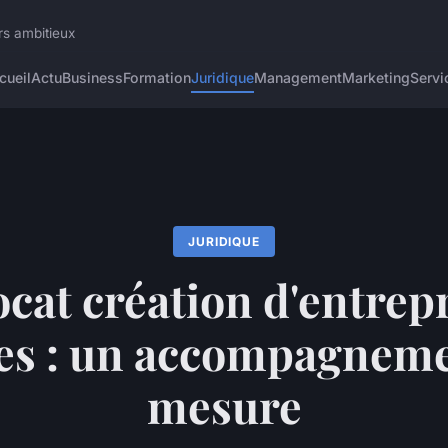
rs ambitieux
cueil
Actu
Business
Formation
Juridique
Management
Marketing
Servi
JURIDIQUE
cat création d'entrep
nes : un accompagneme
mesure