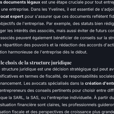
es documents légaux
est une étape cruciale pour tout entr
 une entreprise. Dans les Yvelines, il est essentiel de s'adjo
ocat expert
pour s'assurer que ces documents reflètent fi
 objectifs de l'entreprise. Par exemple, des statuts bien réd
er les intérêts des associés, mais aussi éviter de futurs co
associés peuvent également bénéficier de conseils sur la str
la répartition des pouvoirs et la rédaction des accords d'act
tion harmonieuse de l'entreprise dès le début.
le choix de la structure juridique
 structure juridique est une décision stratégique qui peut av
nificatives en termes de fiscalité, de responsabilités social
financement. Les avocats spécialisés dans la
création d'ent
entrepreneurs des conseils pertinents pour choisir entre dif
s que la SARL, la SAS, ou l'entreprise individuelle. À partir
t situation financière sont claires, les professionnels guidero
ation fiscale et des perspectives de croissance plus grande