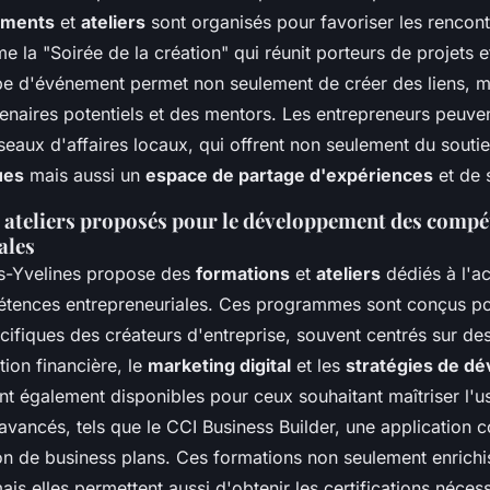
ments
et
ateliers
sont organisés pour favoriser les rencont
la "Soirée de la création" qui réunit porteurs de projets e
e d'événement permet non seulement de créer des liens, m
enaires potentiels et des mentors. Les entrepreneurs peuven
seaux d'affaires locaux, qui offrent non seulement du souti
ues
mais aussi un
espace de partage d'expériences
et de s
 ateliers proposés pour le développement des compé
ales
es-Yvelines propose des
formations
et
ateliers
dédiés à l'ac
étences entrepreneuriales. Ces programmes sont conçus p
cifiques des créateurs d'entreprise, souvent centrés sur de
tion financière, le
marketing digital
et les
stratégies de d
t également disponibles pour ceux souhaitant maîtriser l'us
vancés, tels que le CCI Business Builder, une application c
on de business plans. Ces formations non seulement enrichi
s elles permettent aussi d'obtenir les certifications néces