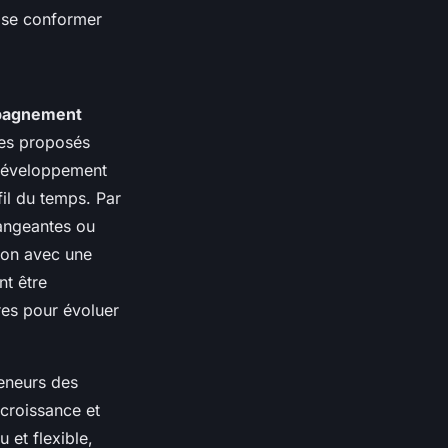
e se conformer
pagnement
ces proposés
e développement
fil du temps. Par
hangeantes ou
ion avec une
t être
res pour évoluer
reneurs des
 croissance et
 et flexible,