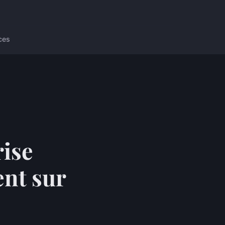
ces
rise
nt sur