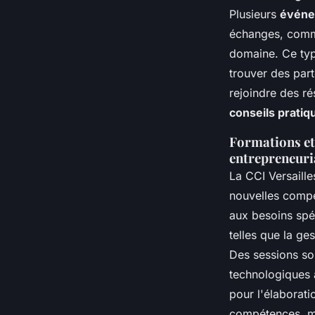
Plusieurs
événe
échanges, comme 
domaine. Ce typ
trouver des part
rejoindre des ré
conseils pratiq
Formations et
entrepreneuri
La CCI Versaill
nouvelles comp
aux besoins spé
telles que la ges
Des sessions son
technologiques a
pour l'élaborati
compétences, mai