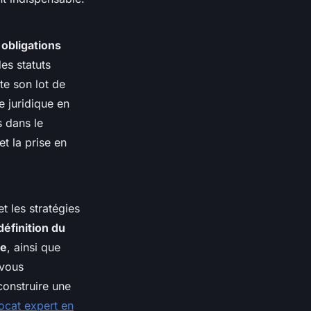
s
obligations
es statuts
te son lot de
e juridique en
s dans le
et la prise en
t les stratégies
définition du
le
, ainsi que
 vous
onstruire une
ocat expert en