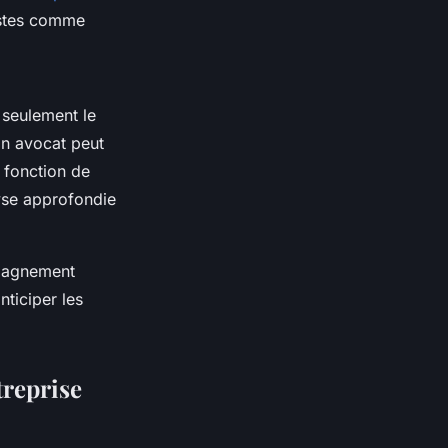
listes comme
 seulement le
Un avocat peut
 fonction de
lyse approfondie
mpagnement
nticiper les
treprise