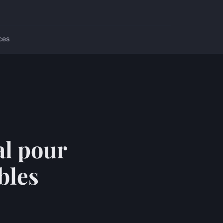
ces
al pour
bles