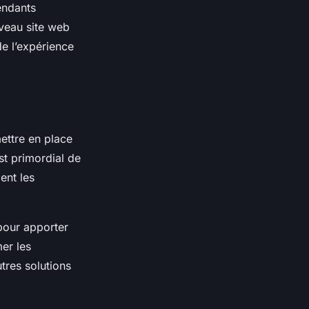
pendants
uveau site web
 de l’expérience
mettre en place
est primordial de
ment les
pour apporter
er les
utres solutions