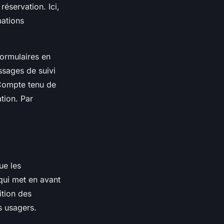
éservation. Ici,
mations
formulaires en
ssages de suivi
. Compte tenu de
tion. Par
ue les
 qui met en avant
ition des
es usagers.