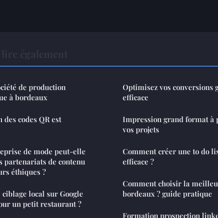
lire également
ociété de production
Optimisez vos conversions gr
que à bordeaux
efficace
on des codes QR est
Impression grand format à p
vos projets
prise de mode peut-elle
Comment créer une to do li
s partenariats de contenu
efficace ?
urs éthiques ?
Comment choisir la meilleu
 ciblage local sur Google
bordeaux ? guide pratique
our un petit restaurant ?
Formation prospection linke