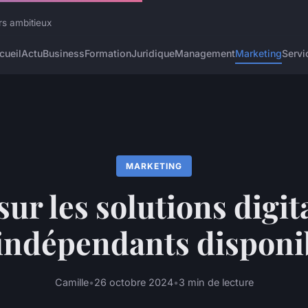
rs ambitieux
cueil
Actu
Business
Formation
Juridique
Management
Marketing
Servi
MARKETING
ur les solutions digit
 indépendants disponi
Camille
•
26 octobre 2024
•
3 min de lecture