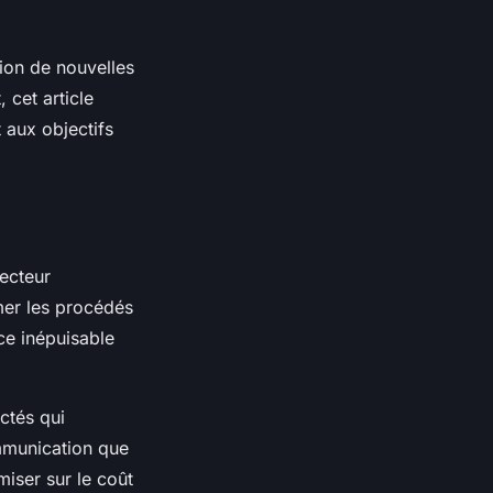
ion de nouvelles
 cet article
 aux objectifs
secteur
rmer les procédés
ce inépuisable
ectés qui
mmunication que
miser sur le coût