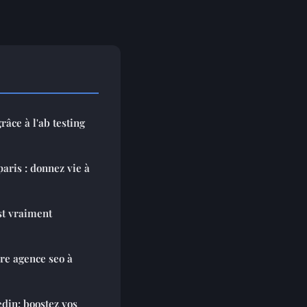
âce à l'ab testing
aris : donnez vie à
st vraiment
re agence seo à
din: boostez vos