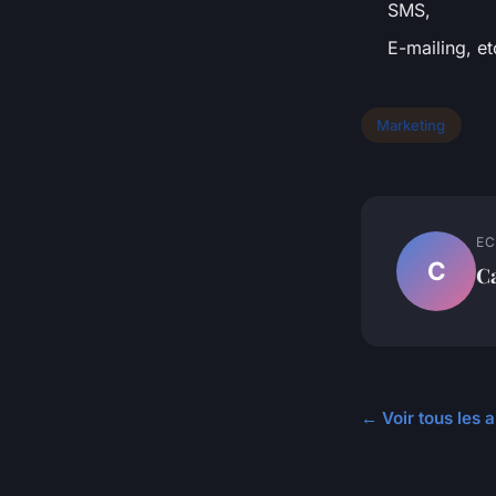
SMS,
E-mailing, et
Marketing
EC
C
C
← Voir tous les 