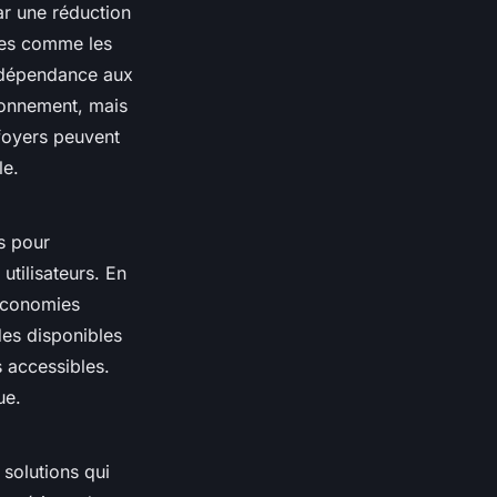
ar une réduction
rtes comme les
ur dépendance aux
ironnement, mais
 foyers peuvent
le.
s pour
utilisateurs. En
 économies
ides disponibles
s accessibles.
ue.
 solutions qui