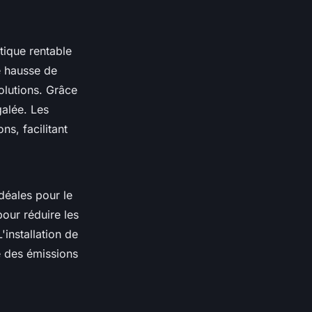
tique rentable
e hausse de
lutions. Grâce
galée. Les
s, facilitant
idéales pour le
pour réduire les
'installation de
e des émissions