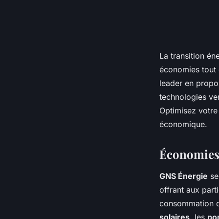
La transition én
économies tout 
leader en propo
technologies ver
Optimisez votre
économique.
Économies 
GNS Énergie
se
offrant aux part
consommation d'
solaires
, les
po