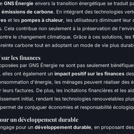
de
GNS Énergie
envers la transition énergétique se traduit p
s
émissions de carbone
. En intégrant des technologies ve
res
et les
pompes à chaleur
, les utilisateurs diminuent le
s. Cela contribue non seulement à la préservation de l'env
 contre le changement climatique. Grâce à ces solutions, les
preinte carbone tout en adoptant un mode de vie plus durab
 sur les finances
roposées par GNS Énergie ne sont pas seulement bénéfique
, elles ont également un
impact positif sur les finances
des 
consommation d'énergie, les ménages peuvent réaliser des
r leurs factures. De plus, les incitations financières et les a
estissement initial, rendant les technologies renouvelables plu
permet de conjuguer économies et responsabilité écologiq
our un développement durable
engage pour un
développement durable
, en proposant des