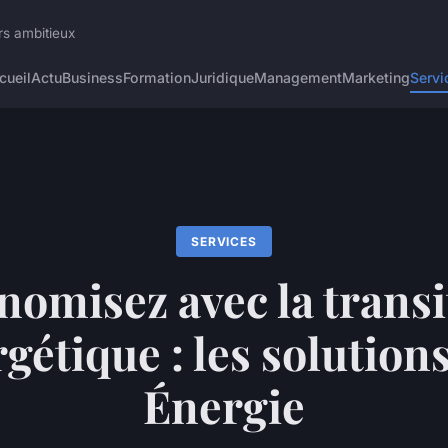
rs ambitieux
cueil
Actu
Business
Formation
Juridique
Management
Marketing
Servi
SERVICES
nomisez avec la transi
gétique : les solution
Énergie