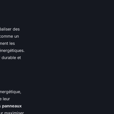
éaliser des
e comme un
ment les
énergétiques.
 durable et
énergétique,
e leur
s
panneaux
r maximiser