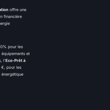
tion
offre une
n financière
nergie
10% pour les
x équipements et
, l'
Eco-Prêt à
 €, pour les
n énergétique