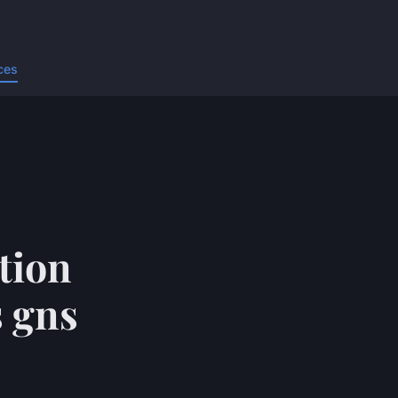
ces
tion
s gns