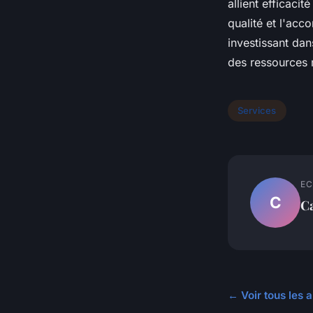
allient efficaci
qualité et l'acc
investissant dan
des ressources n
Services
EC
C
C
← Voir tous les a