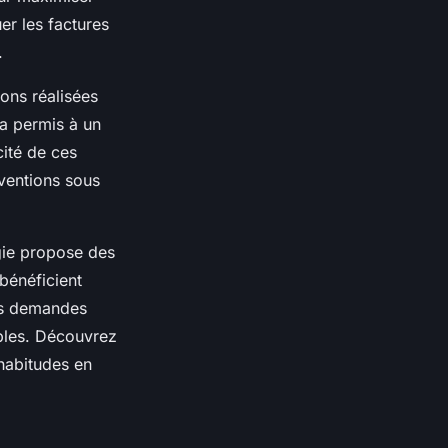
er les factures
.
ions réalisées
 a permis à un
cité de ces
rventions sous
gie propose des
bénéficient
es demandes
lables. Découvrez
habitudes en