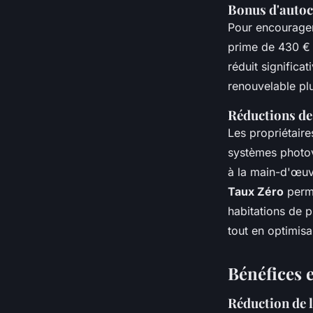
Bonus d'auto
Pour encourager 
prime de 430 € p
réduit significat
renouvelable plu
Réductions de
Les propriétair
systèmes photov
à la main-d'œuvre
Taux Zéro
perme
habitations de p
tout en optimis
Bénéfices
Réduction de 