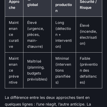
Appro
Sécurité /
global
productio
che
Risque
n
Maint
Élevé
Long
Élevé
enan
(urgence,
(détectio
(incendie,
ce
pièces,
n +
électrisati
curati
main-
interventi
on)
ve
d’œuvre)
on)
Maint
Minimal
Faible
Maîtrisé
enan
(interven
(préventio
(planning,
ce
tions
n des
budgets
préve
planifiée
défaillanc
prévisibles)
ntive
s)
es)
La différence entre les deux approches tient en
quelques lignes : l’une réagit, l’autre anticipe. La